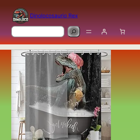
Saltar
al
Dinolocosaurio Rex
contenido
Buscar