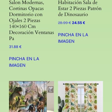
Salon Modernas,
Habitación Sala de
Cortinas Opacas
Estar 2 Piezas Patrón
Dormitorio con
de Dinosaurio
Ojales 2 Piezas
El
El
28.99
€
24.55
€
140×160 Cm
precio
precio
Decoración Ventanas
original
actual
PINCHA EN LA
Pa
era:
es:
IMAGEN
28.99 €.
24.55 €.
31.88
€
PINCHA EN LA
IMAGEN