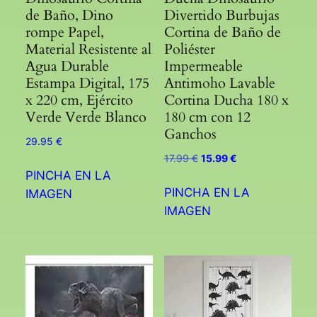
de Baño, Dino
Divertido Burbujas
rompe Papel,
Cortina de Baño de
Material Resistente al
Poliéster
Agua Durable
Impermeable
Estampa Digital, 175
Antimoho Lavable
x 220 cm, Ejército
Cortina Ducha 180 x
Verde Verde Blanco
180 cm con 12
Ganchos
29.95
€
El
El
17.99
€
15.99
€
precio
precio
PINCHA EN LA
original
actual
PINCHA EN LA
IMAGEN
era:
es:
IMAGEN
17.99 €.
15.99 €.