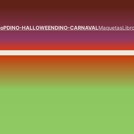
PoP
DINO-HALLOWEEN
DINO-CARNAVAL
Maquetas
Libr