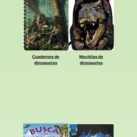
Cuadernos de
Mochilas de
dinosaurios
dinosaurios
Toma nota
entra
Lleva al colegio y allí
aquí y encuentra
a donde vayas toda