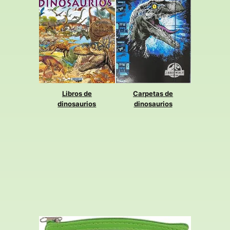
cuadernos y libretas
tu locura y pasión
para tomar apuntes
por estas bestias
en tus estudios o
de la antigüedad
en en tu día a día,
con todo estilo y
¡CONSIGUE UNO
confort ✓COMPRA
YA!
LA TUYA
Libros de
Carpetas de
dinosaurios
dinosaurios
Perfectos
para los
Las carpetas más