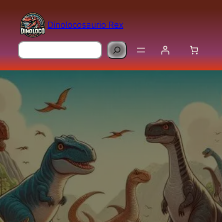
Saltar
al
Dinolocosaurio Rex
contenido
Buscar